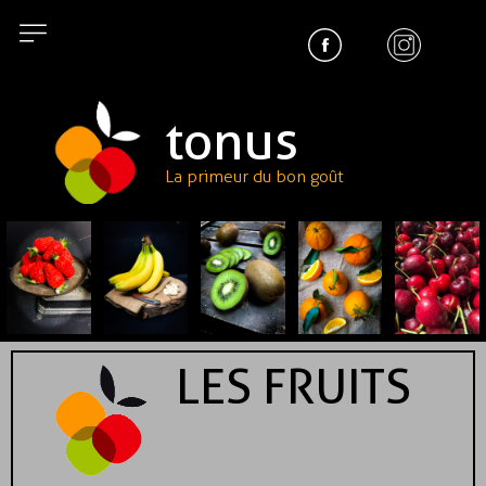
tonus
La primeur du bon goût
LES FRUITS